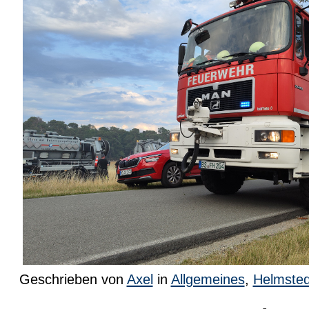
Geschrieben von
Axel
in
Allgemeines
,
Helmsted