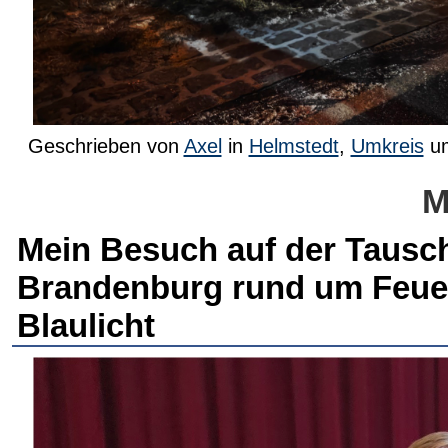
Geschrieben von
Axel
in
Helmstedt
,
Umkreis
u
M
Mein Besuch auf der Tausch
Brandenburg rund um Feuer
Blaulicht