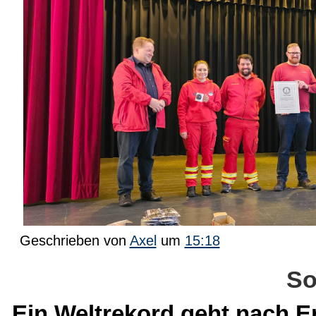
Geschrieben von
Axel
um
15:18
So
Ein Weltrekord geht nach 